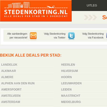
UITLEG
S
Alle aanbiedingen
Volg Stedenkorting
Volg Stedenkorting
per nieuwsbrief
via Twitter
via Facebook
BEKIJK ALLE DEALS PER STAD:
LANDELIJK
HEERLEN
ALKMAAR
HILVERSUM
ALMERE
HOORN
ALPHEN AAN DEN RIJN
LEEUWARDEN
AMERSFOORT
LEIDEN
AMSTELVEEN
MAASTRICHT
AMSTERDAM
MIDDELBURG